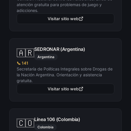
atención gratuita para problemas de juego y
adicciones.
Visitar sitio web
SEDRONAR (Argentina)
🇦🇷
Argentina
📞
141
Secretaría de Políticas Integrales sobre Drogas de
la Nación Argentina. Orientación y asistencia
gratuita.
Visitar sitio web
Línea 106 (Colombia)
🇨🇴
Colombia