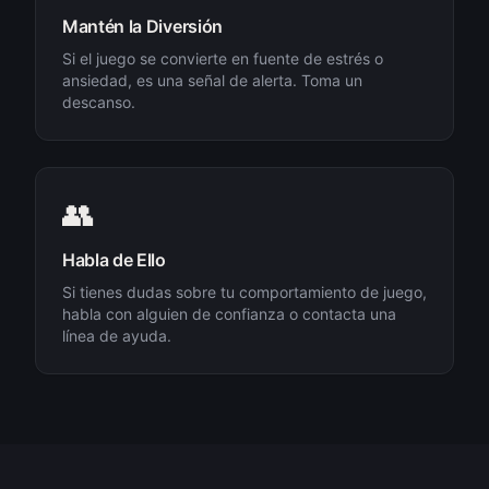
Mantén la Diversión
Si el juego se convierte en fuente de estrés o
ansiedad, es una señal de alerta. Toma un
descanso.
👥
Habla de Ello
Si tienes dudas sobre tu comportamiento de juego,
habla con alguien de confianza o contacta una
línea de ayuda.