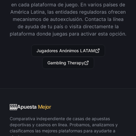
en cada plataforma de juego. En varios países de
América Latina, las entidades reguladoras ofrecen
mecanismos de autoexclusión. Contacta la línea
de ayuda de tu país o visita directamente la
plataforma donde juegas para activar esta opción.
Jugadores Anónimos LATAM
Gambling Therapy
🎰
Apuesta
Mejor
Comparativa independiente de casas de apuestas
deportivas y casinos en línea. Probamos, analizamos y
clasificamos las mejores plataformas para ayudarte a