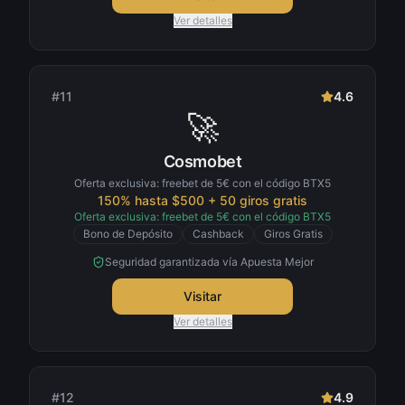
Ver detalles
#
11
4.6
🚀
Cosmobet
Oferta exclusiva: freebet de 5€ con el código BTX5
150% hasta $500 + 50 giros gratis
Oferta exclusiva: freebet de 5€ con el código BTX5
Bono de Depósito
Cashback
Giros Gratis
Seguridad garantizada vía Apuesta Mejor
Visitar
Ver detalles
#
12
4.9