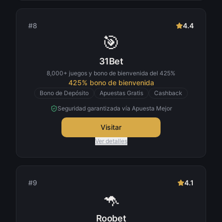
#
8
4.4
🎯
31Bet
8,000+ juegos y bono de bienvenida del 425%
425% bono de bienvenida
Bono de Depósito
Apuestas Gratis
Cashback
Seguridad garantizada vía Apuesta Mejor
Visitar
Ver detalles
#
9
4.1
🦘
Roobet