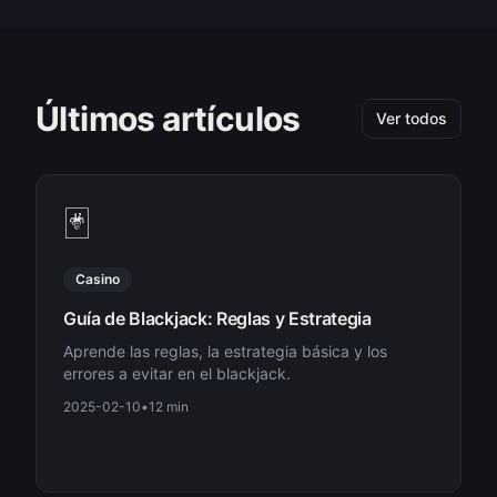
Últimos artículos
Ver todos
🃏
Casino
Guía de Blackjack: Reglas y Estrategia
Aprende las reglas, la estrategia básica y los
errores a evitar en el blackjack.
2025-02-10
•
12 min