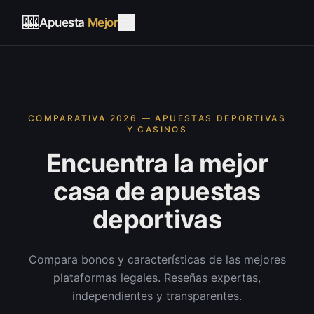
🎰
Apuesta
Mejor
COMPARATIVA
2026
— APUESTAS DEPORTIVAS
Y CASINOS
Encuentra la mejor
casa de apuestas
deportivas
Compara bonos y características de las mejores
plataformas legales. Reseñas expertas,
independientes y transparentes.