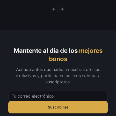
Diapositiva anterior
Diapositiva siguiente
Mantente al día de los
mejores
bonos
Accede antes que nadie a nuestras ofertas
exclusivas y participa en sorteos solo para
suscriptores.
Suscribirse