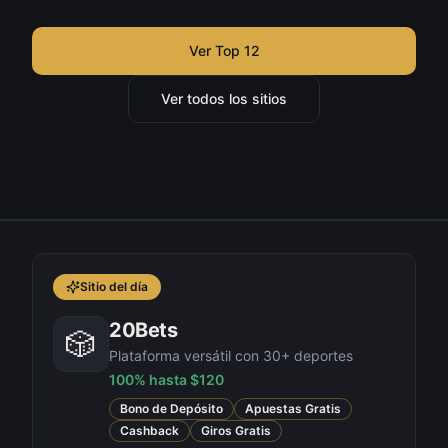
Ver Top 12
Ver todos los sitios
Sitio del día
20Bets
🎲
Plataforma versátil con 30+ deportes
100% hasta $120
Bono de Depósito
Apuestas Gratis
Cashback
Giros Gratis