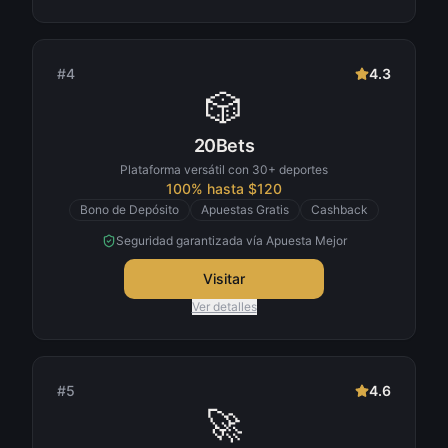
#
4
4.3
🎲
20Bets
Plataforma versátil con 30+ deportes
100% hasta $120
Bono de Depósito
Apuestas Gratis
Cashback
Seguridad garantizada vía Apuesta Mejor
Visitar
Ver detalles
#
5
4.6
🚀