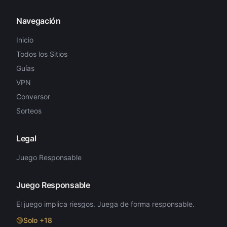
Navegación
Inicio
Todos los Sitios
Guías
VPN
Conversor
Sorteos
Legal
Juego Responsable
Juego Responsable
El juego implica riesgos. Juega de forma responsable.
🔞
Solo +18