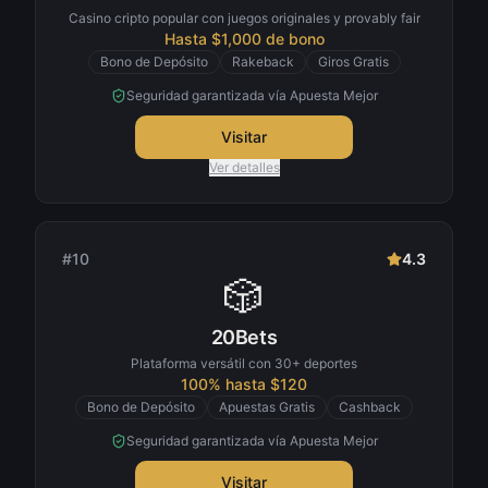
Casino cripto popular con juegos originales y provably fair
Hasta $1,000 de bono
Bono de Depósito
Rakeback
Giros Gratis
Seguridad garantizada vía Apuesta Mejor
Visitar
Ver detalles
#
10
4.3
🎲
20Bets
Plataforma versátil con 30+ deportes
100% hasta $120
Bono de Depósito
Apuestas Gratis
Cashback
Seguridad garantizada vía Apuesta Mejor
Visitar